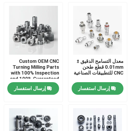
معدل التسامح الدقيق ±
Custom OEM CNC
0.01mm قطع طحن
Turning Milling Parts
CNC للتطبيقات الصناعية
with 100% Inspection
and 100% Guaranteed
Precision CNC
إرسال استفسار
إرسال استفسار
Machined Parts
المنزل
المنتجات
فيديوهات