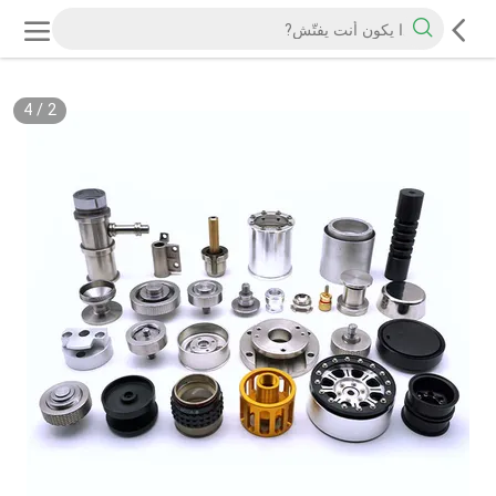
4
/
2