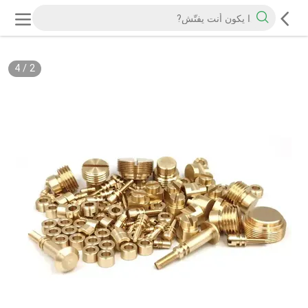
4
/
2