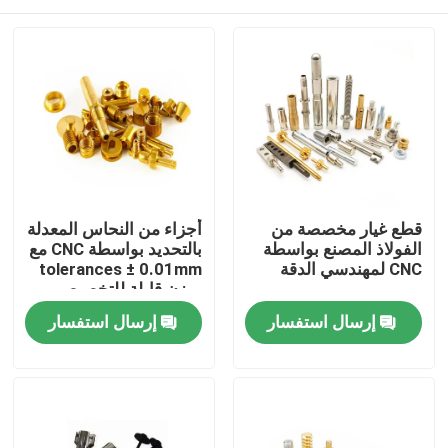
قطع غيار مخصصة من
أجزاء من النحاس المعدلة
الفولاذ المصنع بواسطة
بالتحديد بواسطة CNC مع
CNC لمهندسي الدقة
tolerances ± 0.01mm
ووزن قابلة للتخصيص
المنزل
إرسال استفسار
إرسال استفسار
المنتجات
فيديوهات