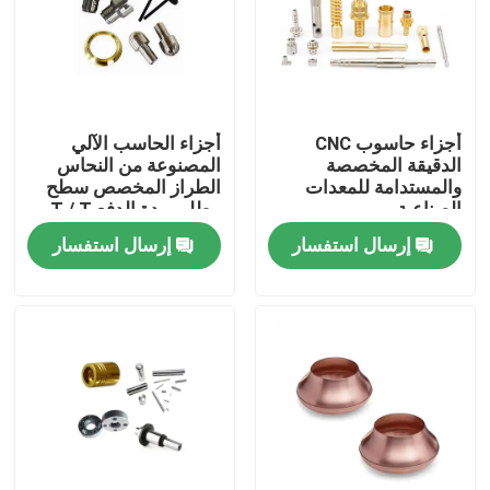
عنّا
جولة في المصنع
أجزاء حاسوب CNC
أجزاء الحاسب الآلي
الدقيقة المخصصة
المصنوعة من النحاس
والمستدامة للمعدات
الطراز المخصص سطح
مراقبة الجودة
الصناعية
مطلي مدة الدفع T / T
PayPal Western Union
إرسال استفسار
إرسال استفسار
اتصل بنا
أخبار
قطع غيار الآلات باستخدام الحاسب الآلي
أجزاء الطحن باستخدام الحاسب الآلي