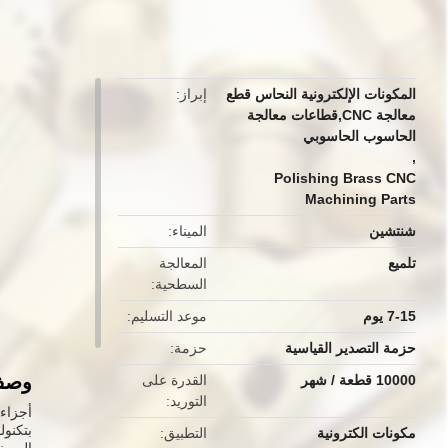
button
المكونات الإلكترونية النحاس قطع
إبراز
معالجة CNC,قطاعات معالجة
الحاسوب الحاسوبي
,
Polishing Brass CNC
Machining Parts
شنتشين
الميناء
تلميع
المعالجة
السطحية
7-15 يوم
موعد التسليم
حزمة التصدير القياسية
حزمة
وصف 
10000 قطعة / شهر
القدرة على
التوريد
مكونات الكترونية
التطبيق