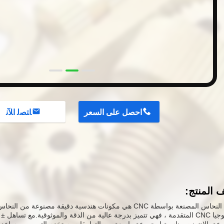
احصل على السعر
ﺎﺘﺼﻟ ﺍﻶﻧ
المنتج:
أجزاء النحاس المصنعة بواسطة CNC هي مكونات هندسية دقيقة مصنوعة 