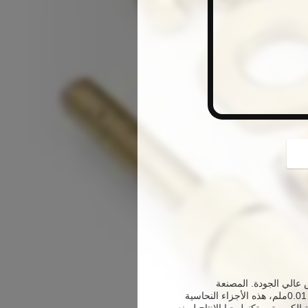
button
من النحاس عالي الجودة. المصنعة
بتكنولوجيا CNC المتقدمة ، فهي تتميز بدرجة عالية من الدقة والموثوقية.مع تساهل ± 0.01ملم، هذه الأجزاء النحاسية