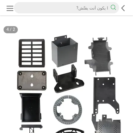
4
/
2