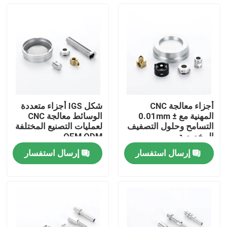
أجزاء معالجة CNC
شكل IGS أجزاء متعددة
المهنية مع ± 0.01mm
الوسائط معالجة CNC
التسامح وحلول التصفيف
لعمليات التصنيع المختلفة
المخصصة
OEM ODM
إرسال استفسار
إرسال استفسار
المنزل
المنتجات
فيديوهات