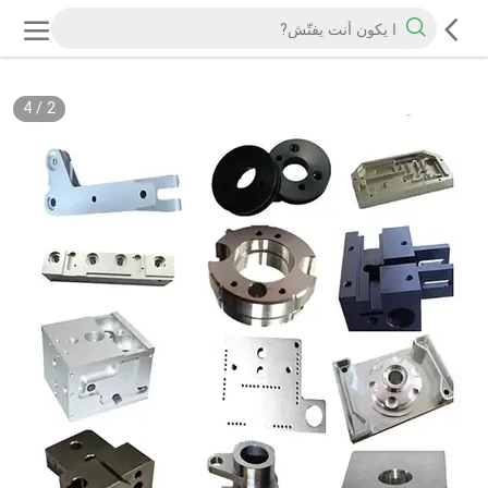
4
/
2