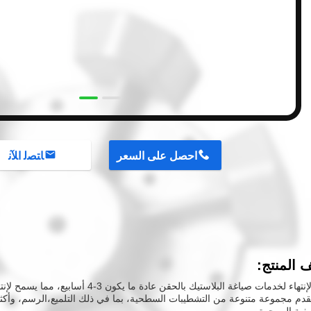
احصل على السعر
ﺎﺘﺼﻟ ﺍﻶﻧ
المنتج:
زمنا الإنتهاء لخدمات صياغة البلاستيك بالحقن عا
دم مجموعة متنوعة من التشطيبات السطحية، بما في ذلك التلميع،الرسم، وأكثر ل