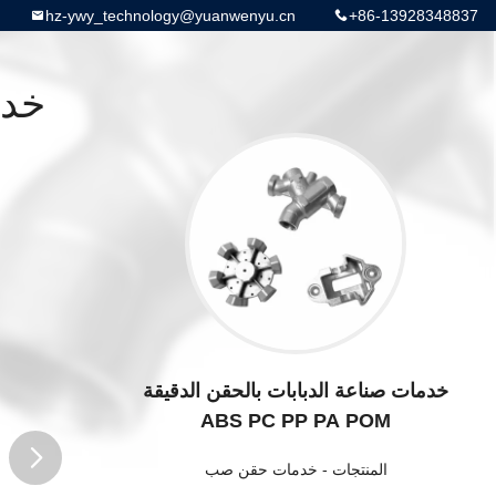
hz-ywy_technology@yuanwenyu.cn
+86-13928348837
خدمات صناعة الدبابات بالحقن الدقيقة
ABS PC PP PA POM
المنتجات
-
خدمات حقن صب