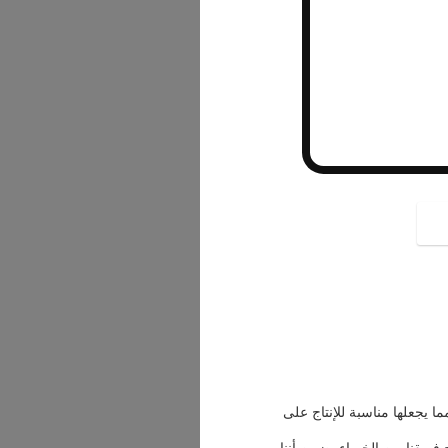
button
لية صب الحقن لدينا التعامل مع الحد الأقصى لوزن القالب من 10،000kg، مما يجعلها مناسبة للإنتاج على