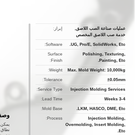
button
عمليات صناعة الصب اللاصق
,
إبراز
خدمة صب اللاصق المخصص
Software
UG, Pro/E, SolidWorks, Etc.
Surface
Polishing, Texturing,
Finish
Painting, Etc.
Weight
Max. Mold Weight: 10,000kg
Tolerance
±0.05mm
Service Type
Injection Molding Services
Lead Time
3-4 Weeks
Mold Base
LKM, HASCO, DME, Etc.
وصف 
Process
Injection Molding,
Overmolding, Insert Molding,
نطاق 
Etc.