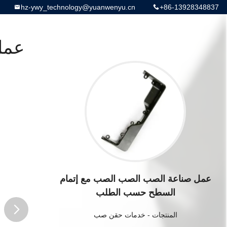
hz-ywy_technology@yuanwenyu.cn
+86-13928348837
عمل
عمل صناعة الصب الصب الصب مع إتمام
السطح حسب الطلب
المنتجات
-
خدمات حقن صب