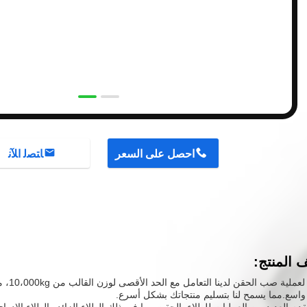
احصل على السعر
ﺎﺘﺼﻟ ﺍﻶﻧ
المنتج:
يمكن لعم
واسع.مما يسمح لنا بتسليم منتجاتك بشكل أسرع.