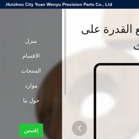
Huizhou City Yuan Wenyu Precision Parts Co., Ltd.
 مع القدرة على
ث
منزل
الاقسام
المنتجات
موارد
حول بنا
إقتبس