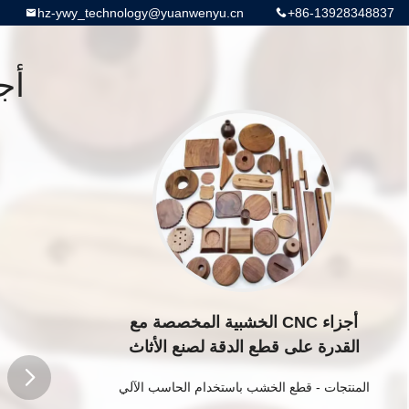
hz-ywy_technology@yuanwenyu.cn
+86-13928348837
أجزاء CNC الخشبية المخصصة مع
القدرة على قطع الدقة لصنع الأثاث
المنتجات
-
قطع الخشب باستخدام الحاسب الآلي