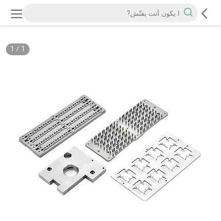
1
/
1