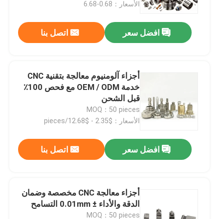
الأسعار：0.68-6.68
افضل سعر
اتصل بنا
أجزاء آلومنيوم معالجة بتقنية CNC
خدمة OEM / ODM مع فحص 100٪
قبل الشحن
MOQ：50 pieces
الأسعار：$2.35 - $12.68/pieces
افضل سعر
اتصل بنا
المنزل
المنتجات
أجزاء معالجة CNC مخصصة وضمان
الدقة والأداء ± 0.01mm التسامح
فيديوهات
MOQ：50 pieces