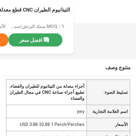
التيتانيوم الطيران CNC قطع معدلة التسخين التطبيع
MOQ：1 سمك البرتش/سمك البرتش
افضل سعر
منتوج وصف
أجزاء معدلة من التيتانيوم للطيران والفضاء
,
تسليط الضوء:
تطبيع أجزاء صناعة CNC في مجال الطيران
والفضاء
اسم العلامة التجارية
ywy
الأسعار
USD 3.88-32.88 1 Perch/Perches