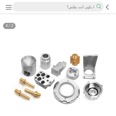
4
/
2