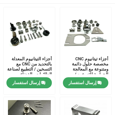
أجزاء تيتانيوم CNC
أجزاء التيتانيوم المعدلة
مخصصة حلول دائمة
بالتحديد من CNC مع
ومتنوعة مع المعالجة
التسخين / التطبيع لصناعة
الحرارية للتسخين /
الطائرات والفضاء
التطبيع
المنزل
إرسال استفسار
إرسال استفسار
المنتجات
فيديوهات