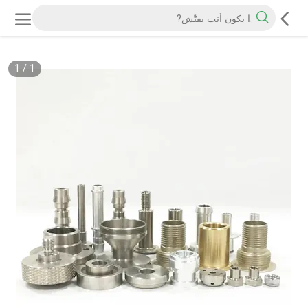
1
/
1