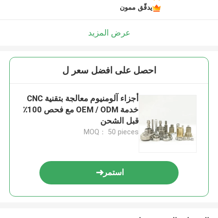
يدقّق ممون
عرض المزيد
احصل على افضل سعر ل
أجزاء آلومنيوم معالجة بتقنية CNC
خدمة OEM / ODM مع فحص 100٪
قبل الشحن
MOQ： 50 pieces
استمر