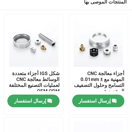
المنتجات الموصى بها
أجزاء معالجة CNC
شكل IGS أجزاء متعددة
المهنية مع ± 0.01mm
الوسائط معالجة CNC
التسامح وحلول التصفيف
لعمليات التصنيع المختلفة
المخصصة
OEM ODM
المنزل
إرسال استفسار
إرسال استفسار
المنتجات
فيديوهات