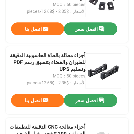
MOQ：50 pieces
الأسعار：$2.35 - $12.68/pieces
عنّا
افضل سعر
اتصل بنا
جولة في المصنع
مراقبة الجودة
أجزاء معدّلة بالعدّة الحاسوبية الدقيقة
للطيران والفضاء بتنسيق رسم PDF
وتسليم UPS
اتصل بنا
MOQ：50 pieces
الأسعار：$2.35 - $12.68/pieces
أخبار
افضل سعر
اتصل بنا
قطع غيار الآلات باستخدام الحاسب الآلي
أجزاء معالجة CNC الدقيقة للتطبيقات
أجزاء الطحن باستخدام الحاسب الآلي
الصناعية 100% فحص قبل الشحن