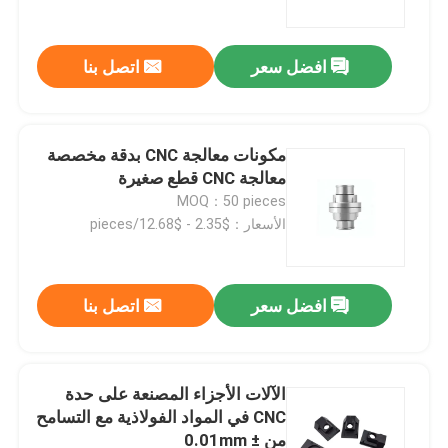
افضل سعر
اتصل بنا
مكونات معالجة CNC بدقة مخصصة
معالجة CNC قطع صغيرة
MOQ：50 pieces
الأسعار：$2.35 - $12.68/pieces
افضل سعر
اتصل بنا
المنزل
المنتجات
الآلات الأجزاء المصنعة على حدة
CNC في المواد الفولاذية مع التسامح
من ± 0.01mm
فيديوهات